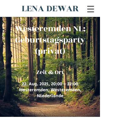
LENA DEWAR
Westeremden NL;
Geburtstagsparty
(privat)
Zeit & Ort
22. Aug. 2025, 20:00 – 22:00
Westeremden, Westeremden,
Niederlande
© 2026 von Lena Dewar