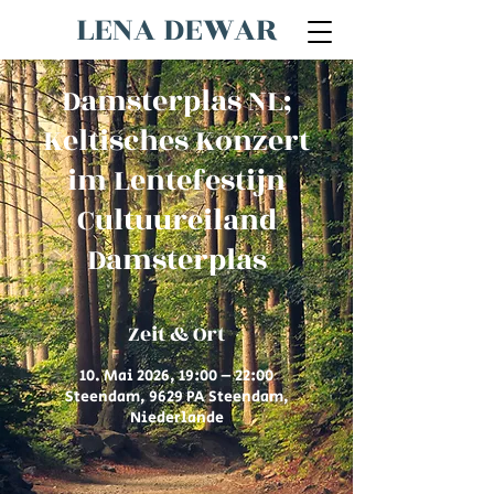
LENA DEWAR
Damsterplas NL;
Keltisches Konzert
im Lentefestijn
Cultuureiland
Damsterplas
Zeit & Ort
10. Mai 2026, 19:00 – 22:00
Steendam, 9629 PA Steendam,
Niederlande