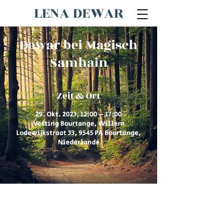
LENA DEWAR
Dewar bei Magisch
Samhain
Zeit & Ort
29. Okt. 2023, 12:00 – 17:00
Vesting Bourtange, Willem
Lodewijkstraat 33, 9545 PA Bourtange,
Niederlande
© 2026 von Lena Dewar