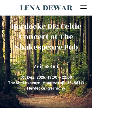
LENA DEWAR
Herdecke DE; Celtic
Concert at The
Shakespeare Pub
Zeit & Ort
05. Dez. 2026, 19:30 – 22:00
The Shakespeare, Hauptstraße 38, 58313
Herdecke, Germany
© 2026 von Lena Dewar