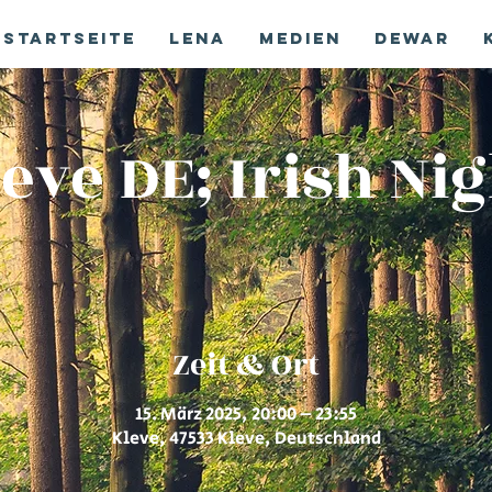
Startseite
Lena
Medien
Dewar
eve DE; Irish Ni
Zeit & Ort
15. März 2025, 20:00 – 23:55
Kleve, 47533 Kleve, Deutschland