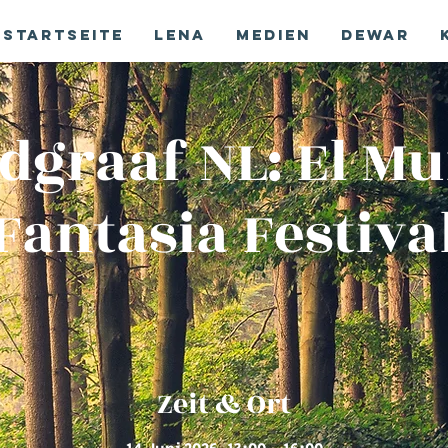
Startseite
Lena
Medien
Dewar
dgraaf NL: El M
Fantasia Festiva
Zeit & Ort