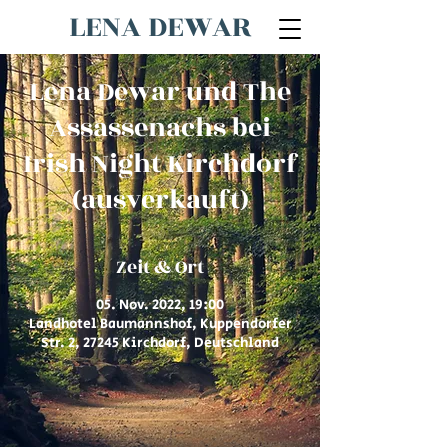
LENA DEWAR
Lena Dewar und The
Assassenachs bei
Irish Night Kirchdorf
(ausverkauft)
Zeit & Ort
05. Nov. 2022, 19:00
Landhotel Baumannshof, Kuppendorfer
Str. 2, 27245 Kirchdorf, Deutschland