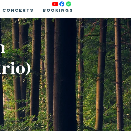
Concerts
Bookings
h
rio)