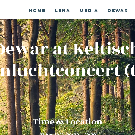
Home
Lena
Media
Dewar
Dewar at Keltisc
nluchtconcert (t
Time & Location