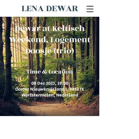
LENA DEWAR
Dewar at Keltisch
Weekend, Logement
Doosje (trio)
Time & Location
08 Dec 2023, 19:00
Ooster Nieuwkruisland 1, 9852 TE
Warfstermolen, Nederland
© 2026 by Lena Dewar