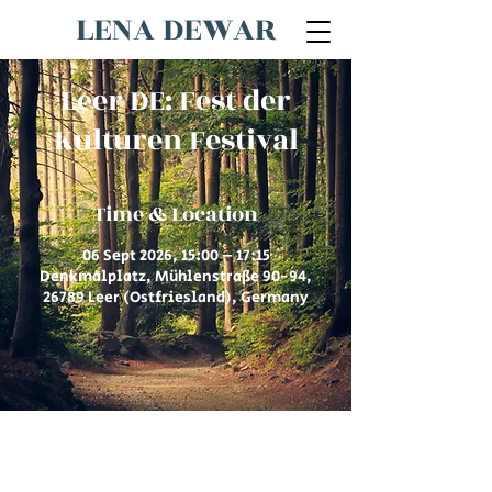
LENA DEWAR
Leer DE: Fest der
Kulturen Festival
Time & Location
06 Sept 2026, 15:00 – 17:15
Denkmalplatz, Mühlenstraße 90-94,
26789 Leer (Ostfriesland), Germany
© 2026 by Lena Dewar