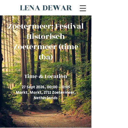
LENA DEWAR
Zoetermeer: Festival
Historisch
Zoetermeer (time
tba)
Time & Location
27 Sept 2026, 00:00 – 0:05
Markt, Markt, 2711 Zoetermeer,
Netherlands