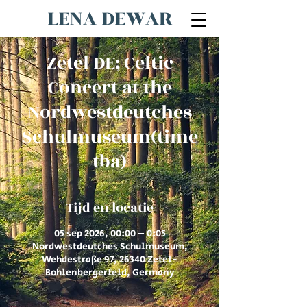
LENA DEWAR
Zetel DE; Celtic
Concert at the
Nordwestdeutches
Schulmuseum(time
tba)
Tijd en locatie
05 sep 2026, 00:00 – 0:05
Nordwestdeutches Schulmuseum,
Wehdestraße 97, 26340 Zetel-
Bohlenbergerfeld, Germany