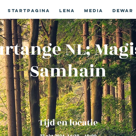
Startpagina
Lena
Media
Dewar
rtange NL; Mag
Samhain
Tijd en locatie