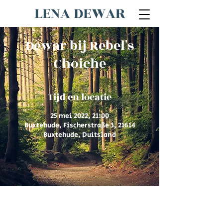
LENA DEWAR
Dewar bij Rebel's
Choiche
Tijd en locatie
25 mei 2022, 21:00
Buxtehude, Fischerstraße 3, 21614
Buxtehude, Duitsland
© 2026 door Lena Dewar