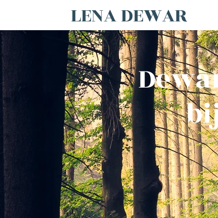
LENA DEWAR
Dewar
bi