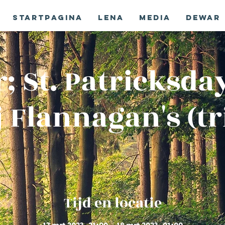
Startpagina
Lena
Media
Dewar
; St. Patricksday
j Flannagan's (tr
Tijd en locatie