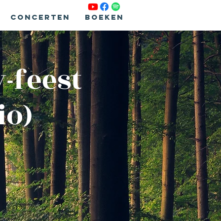
Concerten
Boeken
-feest
io)