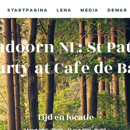
Startpagina
Lena
Media
Dewar
ndoorn NL: St Pat
arty at Cafe de B
Tijd en locatie