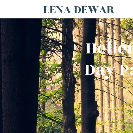
LENA DEWAR
Helle
Day P