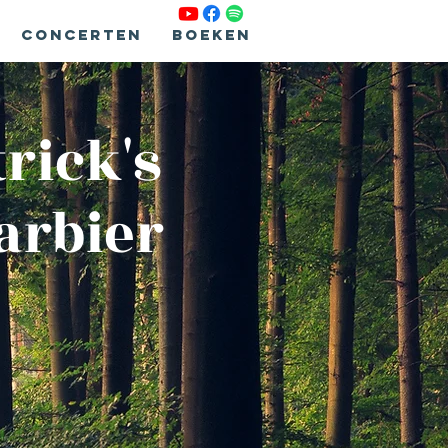
Concerten
Boeken
rick's
arbier