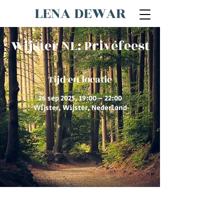
LENA DEWAR
Wijster NL: Privéfeest
Tijd en locatie
26 sep 2025, 19:00 – 22:00
Wijster, Wijster, Nederland
© 2026 door Lena Dewar