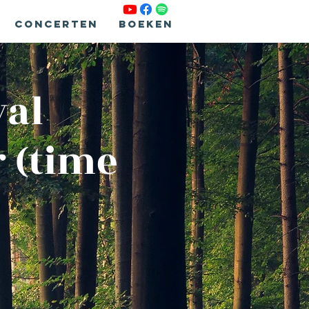
Concerten
Boeken
val
 (time